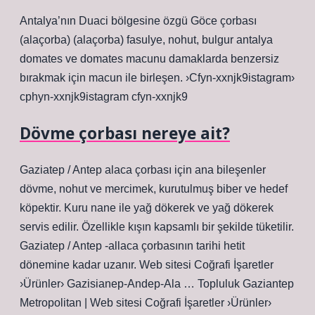
Antalya’nın Duaci bölgesine özgü Göce çorbası
(alaçorba) (alaçorba) fasulye, nohut, bulgur antalya
domates ve domates macunu damaklarda benzersiz
bırakmak için macun ile birleşen. ›Cfyn-xxnjk9istagram›
cphyn-xxnjk9istagram cfyn-xxnjk9
Dövme çorbası nereye ait?
Gaziatep / Antep alaca çorbası için ana bileşenler
dövme, nohut ve mercimek, kurutulmuş biber ve hedef
köpektir. Kuru nane ile yağ dökerek ve yağ dökerek
servis edilir. Özellikle kışın kapsamlı bir şekilde tüketilir.
Gaziatep / Antep -allaca çorbasının tarihi hetit
dönemine kadar uzanır. Web sitesi Coğrafi İşaretler
›Ürünler› Gazisianep-Andep-Ala … Topluluk Gaziantep
Metropolitan | Web sitesi Coğrafi İşaretler ›Ürünler›