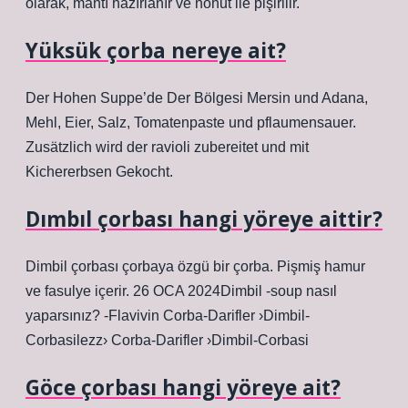
olarak, mantı hazırlanır ve nohut ile pişirilir.
Yüksük çorba nereye ait?
Der Hohen Suppe’de Der Bölgesi Mersin und Adana,
Mehl, Eier, Salz, Tomatenpaste und pflaumensauer.
Zusätzlich wird der ravioli zubereitet und mit
Kichererbsen Gekocht.
Dımbıl çorbası hangi yöreye aittir?
Dimbil çorbası çorbaya özgü bir çorba. Pişmiş hamur
ve fasulye içerir. 26 OCA 2024Dimbil -soup nasıl
yaparsınız? -Flavivin Corba-Darifler ›Dimbil-
Corbasilezz› Corba-Darifler ›Dimbil-Corbasi
Göce çorbası hangi yöreye ait?