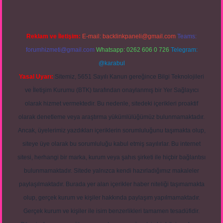
Reklam ve İletişim:
E-mail:
backlinkpaneli@gmail.com
Teams:
forumhizmeti@gmail.com
Whatsapp: 0262 606 0 726
Telegram:
@karabul
Yasal Uyarı:
Sitemiz, 5651 Sayılı Kanun gereğince Bilgi Teknolojileri
ve İletişim Kurumu (BTK) tarafından onaylanmış bir Yer Sağlayıcı
olarak hizmet vermektedir. Bu nedenle, sitedeki içerikleri proaktif
olarak denetleme veya araştırma yükümlülüğümüz bulunmamaktadır.
Ancak, üyelerimiz yazdıkları içeriklerin sorumluluğunu taşımakta olup,
siteye üye olarak bu sorumluluğu kabul etmiş sayılırlar. Bu internet
sitesi, herhangi bir marka, kurum veya şahıs şirketi ile hiçbir bağlantısı
bulunmamaktadır. Sitede yalnızca kendi hazırladığımız makaleler
paylaşılmaktadır. Burada yer alan içerikler haber niteliği taşımamakta
olup, gerçek kurum ve kişiler hakkında paylaşım yapılmamaktadır.
Gerçek kurum ve kişiler ile isim benzerlikleri tamamen tesadüfidir.