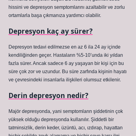
hissini ve depresyon semptomlarını azaltabilir ve zorlu
ortamlarla başa çıkmanıza yardımcı olabilir.
Depresyon kaç ay sürer?
Depresyon tedavi edilmezse en az 6 ila 24 ay içinde
kendiliğinden geçer. Hastaların %5-10’unda iki yıldan
fazla sürer. Ancak sadece 6 ay yaşayan bir kişi için bu
süre çok zor ve uzundur. Bu süre zarfında kişinin hayatı
ve çevresindeki insanlarla ilişkileri olumsuz etkilenir.
Derin depresyon nedir?
Majör depresyonda, yani semptomların şiddetinin çok
yüksek olduğu depresyonda kullanılır. Şiddetli bir
tatminsizlik, derin keder, üzüntü, acı, ızdırap, hayattan
hiçbir şekilde zevk alamama ve hiçbir şeye karşı ilgi