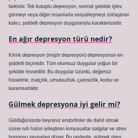
farklıdır. Tek kutuplu depresyon, normal şekilde işlev
görmeyi veya diğer insanlarla sosyalleşmeyi zorlaştıran
kalıcı, şiddetli depresyon duygularıyla karakterizedir.
En ağır depresyon türü nedir?
Klinik depresyon (majör depresyon) depresyonun en
şiddetli biçimidir. Tüm olumsuz duygular yoğun bir
şekilde hissedilir. Bu duygular üzüntü, değersiz
hissetme, inatçılık, umutsuzluk, çaresizlik, korku ve
karamsarlıktır.
Gülmek depresyona iyi gelir mi?
Güldüğünüzde beyniniz endorfinler de dahil olmak
üzere ruh halini iyileştiren kimyasallar salgılar ve stres
hormonu seviyeleri düşer. Bu nedenle, gülmek stres