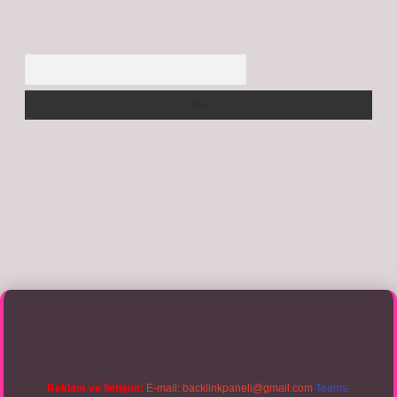
Arama
tıkla
betexper giriş
Reklam ve İletişim:
E-mail:
backlinkpaneli@gmail.com
Teams: