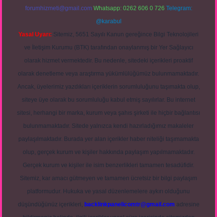
forumhizmeti@gmail.com
Whatsapp: 0262 606 0 726
Telegram:
@karabul
Yasal Uyarı:
Sitemiz, 5651 Sayılı Kanun gereğince Bilgi Teknolojileri
ve İletişim Kurumu (BTK) tarafından onaylanmış bir Yer Sağlayıcı
olarak hizmet vermektedir. Bu nedenle, sitedeki içerikleri proaktif
olarak denetleme veya araştırma yükümlülüğümüz bulunmamaktadır.
Ancak, üyelerimiz yazdıkları içeriklerin sorumluluğunu taşımakta olup,
siteye üye olarak bu sorumluluğu kabul etmiş sayılırlar. Bu internet
sitesi, herhangi bir marka, kurum veya şahıs şirketi ile hiçbir bağlantısı
bulunmamaktadır. Sitede yalnızca kendi hazırladığımız makaleler
paylaşılmaktadır. Burada yer alan içerikler haber niteliği taşımamakta
olup, gerçek kurum ve kişiler hakkında paylaşım yapılmamaktadır.
Gerçek kurum ve kişiler ile isim benzerlikleri tamamen tesadüfidir.
Sitemiz, kar amacı gütmeyen ve tamamen ücretsiz bir bilgi paylaşım
platformudur. Hukuka ve yasal düzenlemelere aykırı olduğunu
düşündüğünüz içerikleri,
backlinkpanelicomtr@gmail.com
adresine