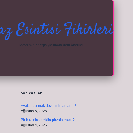
az Esintisi Fikirleri
Mevsimin enerjisiyle ilham dolu öneriler!
Sidebar
ilbet güncel giriş adresi
vdcasino giriş için tı
Son Yazılar
Ayakta durmak deyiminin anlamı ?
Ağustos 5, 2026
Bir kuzuda kaç kilo pirzola çıkar ?
Ağustos 4, 2026