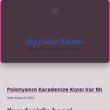
menüyü
Anasayfa
Gizlilik Politikası
Yasal Uyarı
aç
Hakkımızda
Yaz Esintisi Fikirleri
Mevsimin enerjisiyle ilham dolu öneriler!
Polonyanın Karadenize Kıyısı Var Mı
Tarih: Kasım 8, 2024