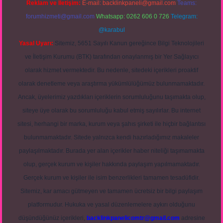
Reklam ve İletişim:
E-mail:
backlinkpaneli@gmail.com
Teams:
forumhizmeti@gmail.com
Whatsapp: 0262 606 0 726
Telegram:
@karabul
Yasal Uyarı:
Sitemiz, 5651 Sayılı Kanun gereğince Bilgi Teknolojileri
ve İletişim Kurumu (BTK) tarafından onaylanmış bir Yer Sağlayıcı
olarak hizmet vermektedir. Bu nedenle, sitedeki içerikleri proaktif
olarak denetleme veya araştırma yükümlülüğümüz bulunmamaktadır.
Ancak, üyelerimiz yazdıkları içeriklerin sorumluluğunu taşımakta olup,
siteye üye olarak bu sorumluluğu kabul etmiş sayılırlar. Bu internet
sitesi, herhangi bir marka, kurum veya şahıs şirketi ile hiçbir bağlantısı
bulunmamaktadır. Sitede yalnızca kendi hazırladığımız makaleler
paylaşılmaktadır. Burada yer alan içerikler haber niteliği taşımamakta
olup, gerçek kurum ve kişiler hakkında paylaşım yapılmamaktadır.
Gerçek kurum ve kişiler ile isim benzerlikleri tamamen tesadüfidir.
Sitemiz, kar amacı gütmeyen ve tamamen ücretsiz bir bilgi paylaşım
platformudur. Hukuka ve yasal düzenlemelere aykırı olduğunu
düşündüğünüz içerikleri,
backlinkpanelicomtr@gmail.com
adresine