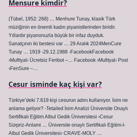
Mensure kimdir?
(Tübel, 1952: 268) … Menhure Tunay, klasik Türk
müziğinin en önemli kadın piyanistlerinden biridir.
Yıllardır piyanonuzla büyük bir infaz duyduk.
Sanatçının iki bestesi var … 29 Aralık 2024MenCure
Tunay … 1919 -29.12.1988 -FacebookFacebook
›Mufityal› Ücretsiz Feribot –… Facebook ›Mufityal› Post
›FenSure –…
Cesur isminde kaç kişi var?
Türkiye’deki 7.619 kişi cesurun adını kullanıyor. İsim ne
anlama geliyor? -Tetailed İsim Analizi Üniversite Onaylı
Sertifikalı Eğitim Albul Gedik Üniversitesi ›Cesur
Sürpriz-Anlami … Üniversite onaylı Sertifikalı Eğitim-I-
Albul Gedik Üniversitesi› CRAVE-MOLY …