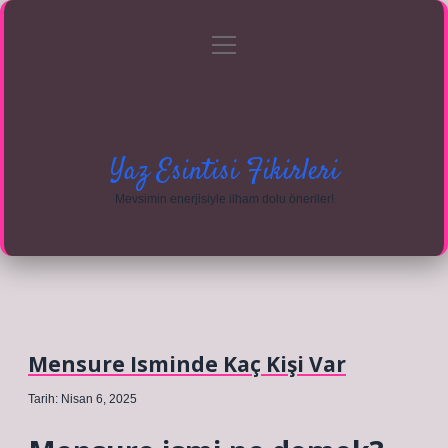
menüyü
Anasayfa
Gizlilik Politikası
Yasal Uyarı
aç
Hakkımızda
Yaz Esintisi Fikirleri
Mevsimin enerjisiyle ilham dolu öneriler!
Mensure Isminde Kaç Kişi Var
Tarih: Nisan 6, 2025