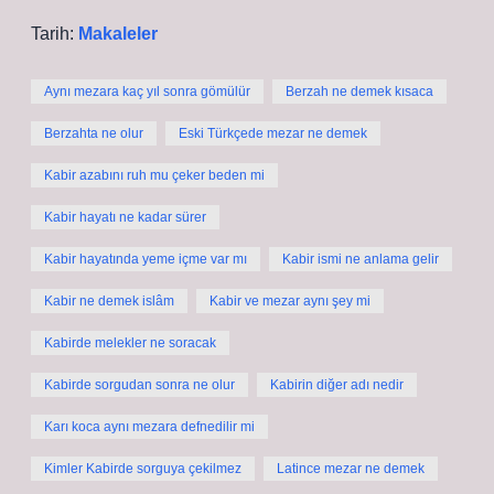
Tarih:
Makaleler
Aynı mezara kaç yıl sonra gömülür
Berzah ne demek kısaca
Berzahta ne olur
Eski Türkçede mezar ne demek
Kabir azabını ruh mu çeker beden mi
Kabir hayatı ne kadar sürer
Kabir hayatında yeme içme var mı
Kabir ismi ne anlama gelir
Kabir ne demek islâm
Kabir ve mezar aynı şey mi
Kabirde melekler ne soracak
Kabirde sorgudan sonra ne olur
Kabirin diğer adı nedir
Karı koca aynı mezara defnedilir mi
Kimler Kabirde sorguya çekilmez
Latince mezar ne demek