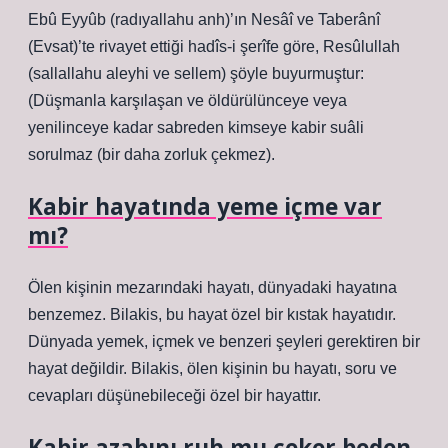
Ebû Eyyûb (radıyallahu anh)’ın Nesâî ve Taberânî
(Evsat)’te rivayet ettiği hadîs-i şerîfe göre, Resûlullah
(sallallahu aleyhi ve sellem) şöyle buyurmuştur:
(Düşmanla karşılaşan ve öldürülünceye veya
yenilinceye kadar sabreden kimseye kabir suâli
sorulmaz (bir daha zorluk çekmez).
Kabir hayatında yeme içme var
mı?
Ölen kişinin mezarındaki hayatı, dünyadaki hayatına
benzemez. Bilakis, bu hayat özel bir kıstak hayatıdır.
Dünyada yemek, içmek ve benzeri şeyleri gerektiren bir
hayat değildir. Bilakis, ölen kişinin bu hayatı, soru ve
cevapları düşünebileceği özel bir hayattır.
Kabir azabını ruh mu çeker beden