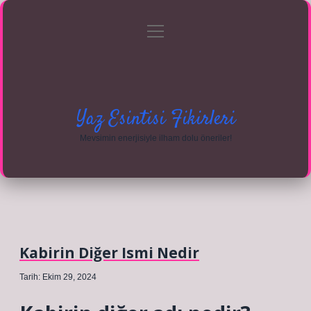
menüyü
Anasayfa
Gizlilik Politikası
Yasal Uyarı
aç
Hakkımızda
Yaz Esintisi Fikirleri
Mevsimin enerjisiyle ilham dolu öneriler!
Kabirin Diğer Ismi Nedir
Tarih: Ekim 29, 2024