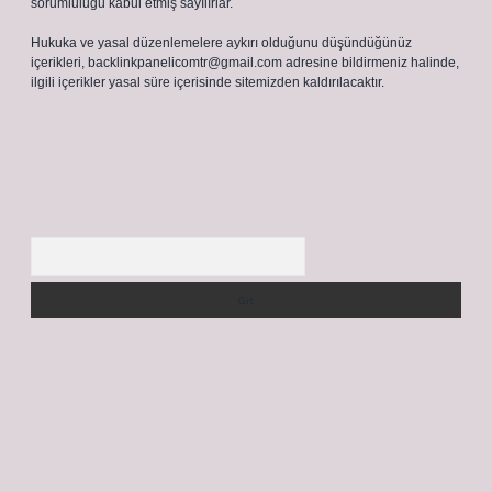
sorumluluğu kabul etmiş sayılırlar.
Hukuka ve yasal düzenlemelere aykırı olduğunu düşündüğünüz
içerikleri,
backlinkpanelicomtr@gmail.com
adresine bildirmeniz halinde,
ilgili içerikler yasal süre içerisinde sitemizden kaldırılacaktır.
Arama