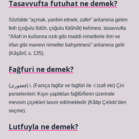
Tasavvufta futuhat ne demek?
Sözlükte “açmak, yardım etmek; zafer” anlamına gelen
feth (çoğulu fütûh, çoğulu fütûhât) kelimesi, tasavvufta
“Allah’ın kullarına rızık gibi maddi nimetlerle ilim ve
irfan gibi manevi nimetler bahşetmesi” anlamına gelir
(Kâşânî, s. 135).
Fağfuri ne demek?
(ﻓﻐﻔﻮﺭﻯ) i. (Farsça faġfūr ve faġfūrі ile -і izafi eki) Çin
porselenleri: Kışın yaptıkları fağfûrîlerin üzerinde
mevsim çiçekleri tasvir edilmektedir (Kâtip Çelebi’den
seçme).
Lutfuyla ne demek?