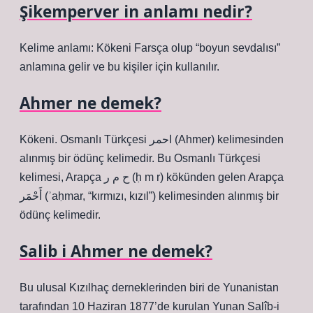
Şikemperver in anlamı nedir?
Kelime anlamı: Kökeni Farsça olup “boyun sevdalısı”
anlamına gelir ve bu kişiler için kullanılır.
Ahmer ne demek?
Kökeni. Osmanlı Türkçesi احمر (Ahmer) kelimesinden
alınmış bir ödünç kelimedir. Bu Osmanlı Türkçesi
kelimesi, Arapça ح م ر‎ (ḥ m r) kökünden gelen Arapça
أَحْمَر‎ (ʾaḥmar, “kırmızı, kızıl”) kelimesinden alınmış bir
ödünç kelimedir.
Salib i Ahmer ne demek?
Bu ulusal Kızılhaç derneklerinden biri de Yunanistan
tarafından 10 Haziran 1877’de kurulan Yunan Salîb-i