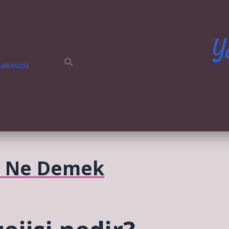
Y
akkımızda
si Ne Demek