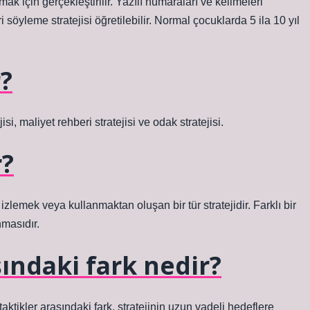
mak için gerçekleştirilir. Yazılı numaraları ve kelimeleri
eri söyleme stratejisi öğretilebilir. Normal çocuklarda 5 ila 10 yıl
r?
jisi, maliyet rehberi stratejisi ve odak stratejisi.
r?
nı izlemek veya kullanmaktan oluşan bir tür stratejidir. Farklı bir
nmasıdır.
asındaki fark nedir?
 taktikler arasındaki fark, stratejinin uzun vadeli hedeflere