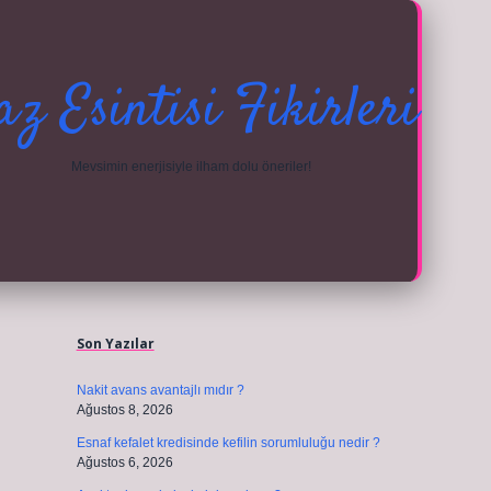
az Esintisi Fikirleri
Mevsimin enerjisiyle ilham dolu öneriler!
Sidebar
ilbet güncel giriş adresi
vdcasino giriş için
Son Yazılar
Nakit avans avantajlı mıdır ?
Ağustos 8, 2026
Esnaf kefalet kredisinde kefilin sorumluluğu nedir ?
Ağustos 6, 2026