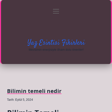
menüyü
Anasayfa
Gizlilik Politikası
Yasal Uyarı
aç
Hakkımızda
Yaz Esintisi Fikirleri
Mevsimin enerjisiyle ilham dolu öneriler!
Bilimin temeli nedir
Tarih: Eylül 5, 2024