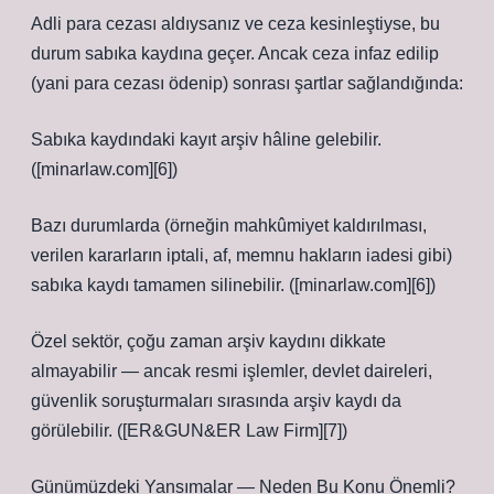
Adli para cezası aldıysanız ve ceza kesinleştiyse, bu
durum sabıka kaydına geçer. Ancak ceza infaz edilip
(yani para cezası ödenip) sonrası şartlar sağlandığında:
Sabıka kaydındaki kayıt arşiv hâline gelebilir.
([minarlaw.com][6])
Bazı durumlarda (örneğin mahkûmiyet kaldırılması,
verilen kararların iptali, af, memnu hakların iadesi gibi)
sabıka kaydı tamamen silinebilir. ([minarlaw.com][6])
Özel sektör, çoğu zaman arşiv kaydını dikkate
almayabilir — ancak resmi işlemler, devlet daireleri,
güvenlik soruşturmaları sırasında arşiv kaydı da
görülebilir. ([ER&GUN&ER Law Firm][7])
Günümüzdeki Yansımalar — Neden Bu Konu Önemli?