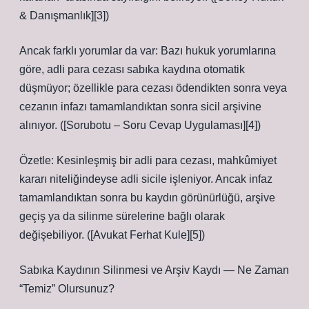
& Danışmanlık][3])
Ancak farklı yorumlar da var: Bazı hukuk yorumlarına
göre, adli para cezası sabıka kaydına otomatik
düşmüyor; özellikle para cezası ödendikten sonra veya
cezanın infazı tamamlandıktan sonra sicil arşivine
alınıyor. ([Sorubotu – Soru Cevap Uygulaması][4])
Özetle: Kesinleşmiş bir adli para cezası, mahkûmiyet
kararı niteliğindeyse adli sicile işleniyor. Ancak infaz
tamamlandıktan sonra bu kaydın görünürlüğü, arşive
geçiş ya da silinme sürelerine bağlı olarak
değişebiliyor. ([Avukat Ferhat Kule][5])
Sabıka Kaydının Silinmesi ve Arşiv Kaydı — Ne Zaman
“Temiz” Olursunuz?