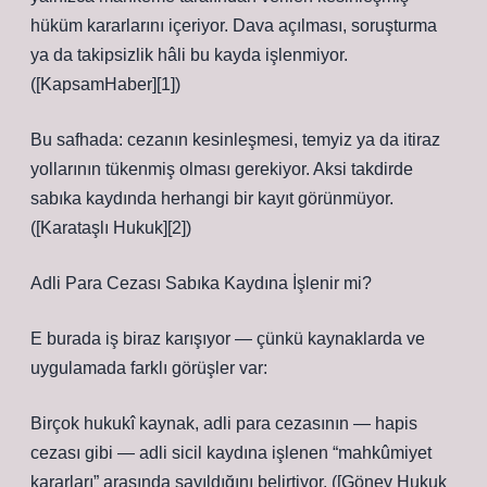
hüküm kararlarını içeriyor. Dava açılması, soruşturma
ya da takipsizlik hâli bu kayda işlenmiyor.
([KapsamHaber][1])
Bu safhada: cezanın kesinleşmesi, temyiz ya da itiraz
yollarının tükenmiş olması gerekiyor. Aksi takdirde
sabıka kaydında herhangi bir kayıt görünmüyor.
([Karataşlı Hukuk][2])
Adli Para Cezası Sabıka Kaydına İşlenir mi?
E burada iş biraz karışıyor — çünkü kaynaklarda ve
uygulamada farklı görüşler var:
Birçok hukukî kaynak, adli para cezasının — hapis
cezası gibi — adli sicil kaydına işlenen “mahkûmiyet
kararları” arasında sayıldığını belirtiyor. ([Göney Hukuk