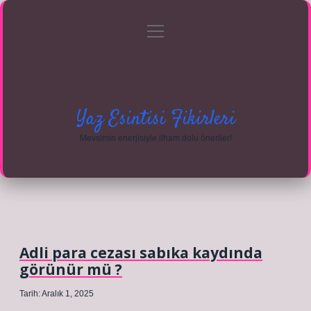
menüyü
Anasayfa
Gizlilik Politikası
Yasal Uyarı
aç
Hakkımızda
Yaz Esintisi Fikirleri
Mevsimin enerjisiyle ilham dolu öneriler!
Adli para cezası sabıka kaydında
görünür mü ?
Tarih: Aralık 1, 2025