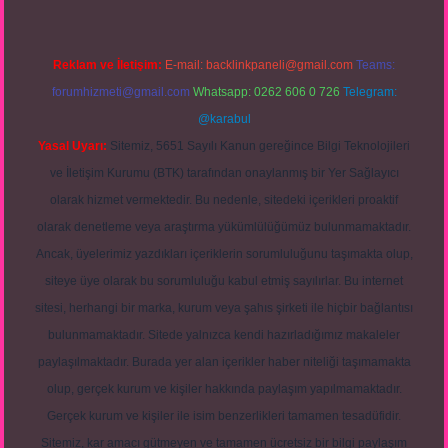
Reklam ve İletişim:
E-mail:
backlinkpaneli@gmail.com
Teams:
forumhizmeti@gmail.com
Whatsapp: 0262 606 0 726
Telegram:
@karabul
Yasal Uyarı:
Sitemiz, 5651 Sayılı Kanun gereğince Bilgi Teknolojileri
ve İletişim Kurumu (BTK) tarafından onaylanmış bir Yer Sağlayıcı
olarak hizmet vermektedir. Bu nedenle, sitedeki içerikleri proaktif
olarak denetleme veya araştırma yükümlülüğümüz bulunmamaktadır.
Ancak, üyelerimiz yazdıkları içeriklerin sorumluluğunu taşımakta olup,
siteye üye olarak bu sorumluluğu kabul etmiş sayılırlar. Bu internet
sitesi, herhangi bir marka, kurum veya şahıs şirketi ile hiçbir bağlantısı
bulunmamaktadır. Sitede yalnızca kendi hazırladığımız makaleler
paylaşılmaktadır. Burada yer alan içerikler haber niteliği taşımamakta
olup, gerçek kurum ve kişiler hakkında paylaşım yapılmamaktadır.
Gerçek kurum ve kişiler ile isim benzerlikleri tamamen tesadüfidir.
Sitemiz, kar amacı gütmeyen ve tamamen ücretsiz bir bilgi paylaşım