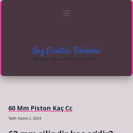
menüyü
Anasayfa
Gizlilik Politikası
Yasal Uyarı
aç
Hakkımızda
Yaz Esintisi Fikirleri
Mevsimin enerjisiyle ilham dolu öneriler!
60 Mm Piston Kaç Cc
Tarih: Kasım 1, 2024