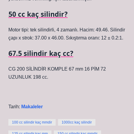
50 cc kaç silindir?
Motor tipi: tek silindirli, 4 zamanlı. Hacim: 49.46. Silindir
çapı x strok: 37.00 x 46.00. Sıkıştırma oranı: 12 ± 0.2:1.
67.5 silindir kaç cc?
CG 200 SİLİNDİR KOMPLE 67 mm 16 PİM 72
UZUNLUK 198 cc.
Tarih:
Makaleler
100 cc silindir kaç mmdir
1000cc kaç silindir
125 cc silindir kaç mm
150 cc silindir kaç mmdir