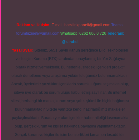
Reklam ve İletişim:
E-mail:
backlinkpaneli@gmail.com
Teams:
forumhizmeti@gmail.com
Whatsapp: 0262 606 0 726
Telegram:
@karabul
Yasal Uyarı:
Sitemiz, 5651 Sayılı Kanun gereğince Bilgi Teknolojileri
ve İletişim Kurumu (BTK) tarafından onaylanmış bir Yer Sağlayıcı
olarak hizmet vermektedir. Bu nedenle, sitedeki içerikleri proaktif
olarak denetleme veya araştırma yükümlülüğümüz bulunmamaktadır.
Ancak, üyelerimiz yazdıkları içeriklerin sorumluluğunu taşımakta olup,
siteye üye olarak bu sorumluluğu kabul etmiş sayılırlar. Bu internet
sitesi, herhangi bir marka, kurum veya şahıs şirketi ile hiçbir bağlantısı
bulunmamaktadır. Sitede yalnızca kendi hazırladığımız makaleler
paylaşılmaktadır. Burada yer alan içerikler haber niteliği taşımamakta
olup, gerçek kurum ve kişiler hakkında paylaşım yapılmamaktadır.
Gerçek kurum ve kişiler ile isim benzerlikleri tamamen tesadüfidir.