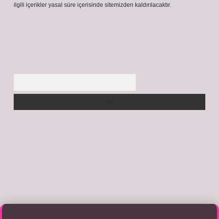
ilgili içerikler yasal süre içerisinde sitemizden kaldırılacaktır.
Arama
için tıkla
betexper giriş