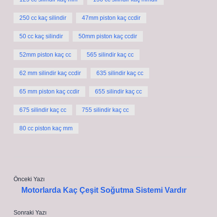
250 cc kaç silindir
47mm piston kaç ccdir
50 cc kaç silindir
50mm piston kaç ccdir
52mm piston kaç cc
565 silindir kaç cc
62 mm silindir kaç ccdir
635 silindir kaç cc
65 mm piston kaç ccdir
655 silindir kaç cc
675 silindir kaç cc
755 silindir kaç cc
80 cc piston kaç mm
Önceki Yazı
Motorlarda Kaç Çeşit Soğutma Sistemi Vardır
Sonraki Yazı