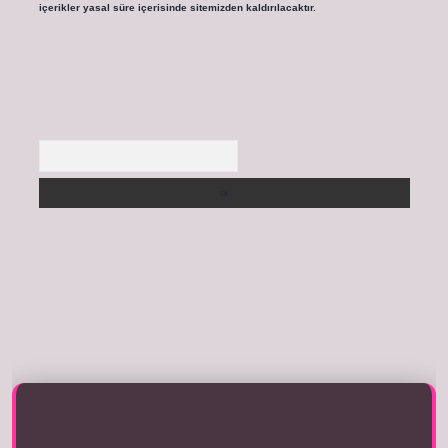
içerikler yasal süre içerisinde sitemizden kaldırılacaktır.
Arama
 tıkla
betexper giriş