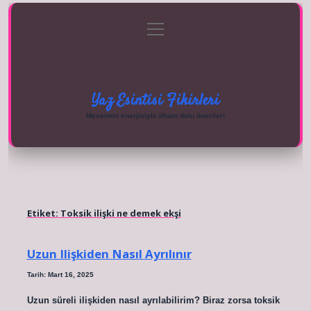
menüyü
Anasayfa
Gizlilik Politikası
Yasal Uyarı
aç
Hakkımızda
Yaz Esintisi Fikirleri
Mevsimin enerjisiyle ilham dolu öneriler!
Etiket:
Toksik ilişki ne demek ekşi
Uzun Ilişkiden Nasıl Ayrılınır
Tarih: Mart 16, 2025
Uzun süreli ilişkiden nasıl ayrılabilirim? Biraz zorsa toksik