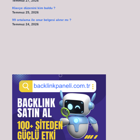
Temmuz 27, 2026
Klavye düzenini kim buldu ?
Temmuz 25, 2026
99 ortalama ile onur belgesi alınır mı ?
Temmuz 24, 2026