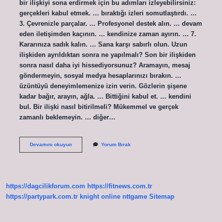
bir ilişkiyi sona erdirmek için bu adımları izleyebilirsiniz:
gerçekleri kabul etmek. … bıraktığı izleri somutlaştırdı. …
3. Çevrenizle parçalar. … Profesyonel destek alın. … devam
eden iletişimden kaçının. … kendinize zaman ayırın. … 7.
Kararınıza sadık kalın. … Sana karşı sabırlı olun. Uzun
ilişkiden ayrıldıktan sonra ne yapılmalı? Son bir ilişkiden
sonra nasıl daha iyi hissediyorsunuz? Aramayın, mesaj
göndermeyin, sosyal medya hesaplarınızı bırakın. …
üzüntüyü deneyimlemenize izin verin. Gözlerin şişene
kadar bağır, arayın, ağla. … Bittiğini kabul et. … kendini
bul. Bir ilişki nasıl bitirilmeli? Mükemmel ve gerçek
zamanlı beklemeyin. … diğer…
Uzun
Devamını okuyun
Yorum Bırak
Ilişkiden
Nasıl
Ayrılınır
https://dagcilikforum.com
https://fitnews.com.tr
https://partypark.com.tr
knight online
nttgame
Sitemap