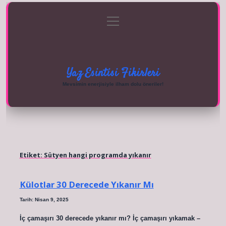
menüyü
Anasayfa
Gizlilik Politikası
Yasal Uyarı
aç
Hakkımızda
Yaz Esintisi Fikirleri
Mevsimin enerjisiyle ilham dolu öneriler!
Etiket:
Sütyen hangi programda yıkanır
Külotlar 30 Derecede Yıkanır Mı
Tarih: Nisan 9, 2025
İç çamaşırı 30 derecede yıkanır mı? İç çamaşırı yıkamak –