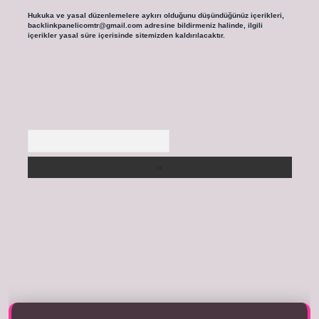
Hukuka ve yasal düzenlemelere aykırı olduğunu düşündüğünüz içerikleri,
backlinkpanelicomtr@gmail.com
adresine bildirmeniz halinde, ilgili
içerikler yasal süre içerisinde sitemizden kaldırılacaktır.
Arama
tıkla
betexper giriş