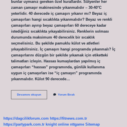
bunlar uymanız gereken özel kurallardır. Sütyenler her
zaman çamaşır makinesinde yıkanmalıdır – 30-40°C
yeterlidir. 40 derecede iç çamaşırı yıkanır mı? Beyaz iç
çamaşırları hangi sıcaklıkta yıkanmalıdır? Beyaz ve renkli
çamaşırları ayırıp beyaz çamaşırları 60 dereceye kadar
istediğiniz sıcaklıkta yıkayabilirsiniz. Renklerin solması
durumunda maksimum 40 derecelik bir sıcaklık
seçmelisiniz. Bu şekilde pamuklu külot ve atletleri
yıkayabilirsiniz. İç çamaşırı hangi programda yıkanmalı? İç
çamaşırlarını düzgün bir şekilde yıkamak için etiketteki
talimatları izleyin. Hassas kumaşlardan yapılmış iç
çamaşırları “hassas” programında, günlük kullanıma
uygun iç çamaşırları ise “iç çamaşırı” programında
yıkanmalıdır. Külot 90 derecede…
Külotlar
Devamını okuyun
Yorum Bırak
30
Derecede
Yıkanır
Mı
https://dagcilikforum.com
https://fitnews.com.tr
https://partypark.com.tr
knight online
nttgame
Sitemap