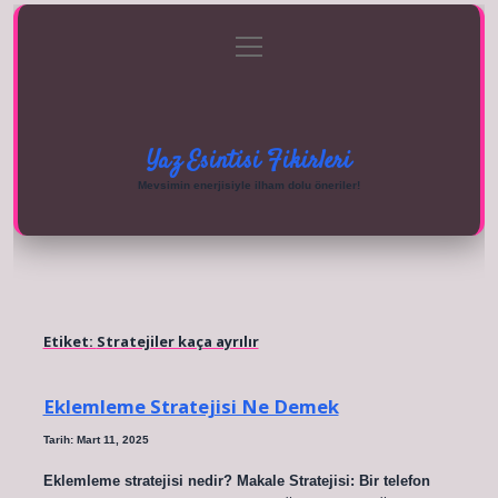
menüyü
Anasayfa
Gizlilik Politikası
Yasal Uyarı
aç
Hakkımızda
Yaz Esintisi Fikirleri
Mevsimin enerjisiyle ilham dolu öneriler!
Etiket:
Stratejiler kaça ayrılır
Eklemleme Stratejisi Ne Demek
Tarih: Mart 11, 2025
Eklemleme stratejisi nedir? Makale Stratejisi: Bir telefon