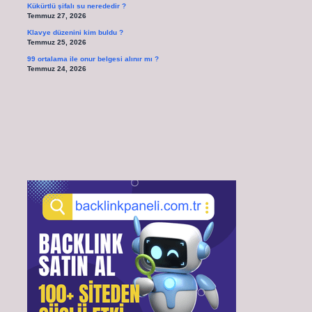
Kükürtlü şifalı su nerededir ?
Temmuz 27, 2026
Klavye düzenini kim buldu ?
Temmuz 25, 2026
99 ortalama ile onur belgesi alınır mı ?
Temmuz 24, 2026