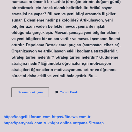
numarasını önemli bir tarihle (örneğin birinin doğum günü)
birleştirmek için örnek olarak belirtilebilir. Artikülasyon
stratejisi ne yapar? Bilinen ve yeni bilgi arasında ilişkiler
sunar. Eklemleme nedir psikolojide? Artikülasyon, yeni
bilgiler uzun vadeli bellekte mevcut şema ile ilişkili
olduğunda gerçekleşir. Mevcut şemaya yeni bilgiler eklenir
ve yeni bilgilere bir anlam verilir ve mevcut şemanın önemi
artırılır. Depolama Destekleme İpuçları (anımsatıcı cihazlar);
Organizasyon ve artikülasyon etkili kodlama stratejileridir.
Strateji türleri nelerdir? Strateji türleri nelerdir? Güdüleme
stratejisi nedir? Eğitimdeki öğrenciler için motivasyon
stratejileri öğrencilerin motivasyonunu artırır ve öğrenme
sürecini daha etkili ve verimli hale getirir. Bu…
Eklemleme
Devamını okuyun
Yorum Bırak
Stratejisi
Ne
Demek
https://dagcilikforum.com
https://fitnews.com.tr
https://partypark.com.tr
knight online
nttgame
Sitemap