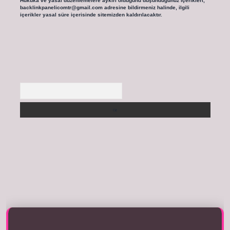
Hukuka ve yasal düzenlemelere aykırı olduğunu düşündüğünüz içerikleri,
backlinkpanelicomtr@gmail.com
adresine bildirmeniz halinde, ilgili
içerikler yasal süre içerisinde sitemizden kaldırılacaktır.
Arama
tıkla
betexper giriş