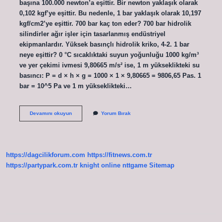
başına 100.000 newton’a eşittir. Bir newton yaklaşık olarak
0,102 kgf’ye eşittir. Bu nedenle, 1 bar yaklaşık olarak 10,197
kgf/cm2’ye eşittir. 700 bar kaç ton eder? 700 bar hidrolik
silindirler ağır işler için tasarlanmış endüstriyel
ekipmanlardır. Yüksek basınçlı hidrolik kriko, 4-2. 1 bar
neye eşittir? 0 °C sıcaklıktaki suyun yoğunluğu 1000 kg/m³
ve yer çekimi ivmesi 9,80665 m/s² ise, 1 m yükseklikteki su
basıncı: P = d × h × g = 1000 × 1 × 9,80665 = 9806,65 Pas. 1
bar = 10^5 Pa ve 1 m yükseklikteki…
30
Devamını okuyun
Yorum Bırak
Ton
Kaç
Bar
https://dagcilikforum.com
https://fitnews.com.tr
https://partypark.com.tr
knight online
nttgame
Sitemap