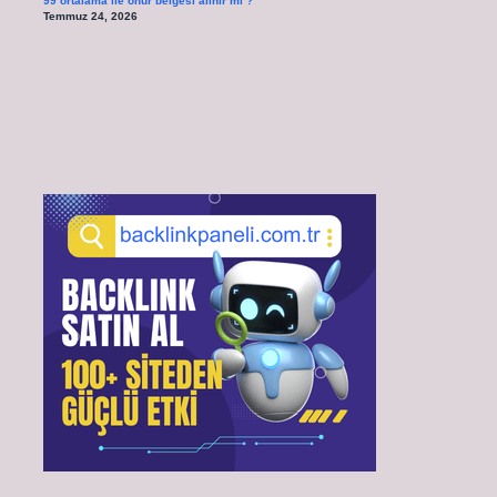
99 ortalama ile onur belgesi alınır mı ?
Temmuz 24, 2026