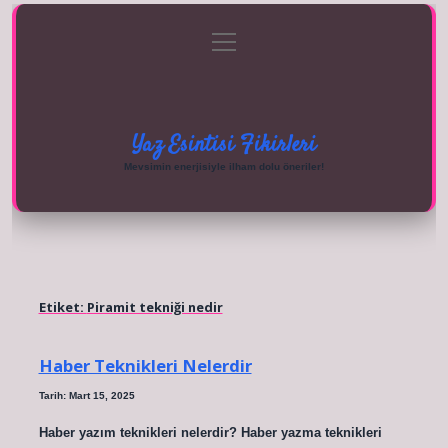
menüyü
Anasayfa
Gizlilik Politikası
Yasal Uyarı
aç
Hakkımızda
Yaz Esintisi Fikirleri
Mevsimin enerjisiyle ilham dolu öneriler!
Etiket:
Piramit tekniği nedir
Haber Teknikleri Nelerdir
Tarih: Mart 15, 2025
Haber yazım teknikleri nelerdir? Haber yazma teknikleri