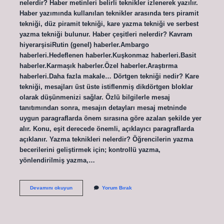
nelerdir? Haber metinleri belirli teknikler izlenerek yazılır.
Haber yazımında kullanılan teknikler arasında ters piramit
tekniği, düz piramit tekniği, kare yazma tekniği ve serbest
yazma tekniği bulunur. Haber çeşitleri nelerdir? Kavram
hiyerarşisiRutin (genel) haberler.Ambargo
haberleri.Hedeflenen haberler.Kuşkonmaz haberleri.Basit
haberler.Karmaşık haberler.Özel haberler.Araştırma
haberleri.Daha fazla makale… Dörtgen tekniği nedir? Kare
tekniği, mesajları üst üste istiflenmiş dikdörtgen bloklar
olarak düşünmenizi sağlar. Özlü bilgilerle mesaj
tanıtımından sonra, mesajın detayları mesaj metninde
uygun paragraflarda önem sırasına göre azalan şekilde yer
alır. Konu, eşit derecede önemli, açıklayıcı paragraflarda
açıklanır. Yazma teknikleri nelerdir? Öğrencilerin yazma
becerilerini geliştirmek için; kontrollü yazma,
yönlendirilmiş yazma,…
Haber
Devamını okuyun
Yorum Bırak
Teknikleri
Nelerdir