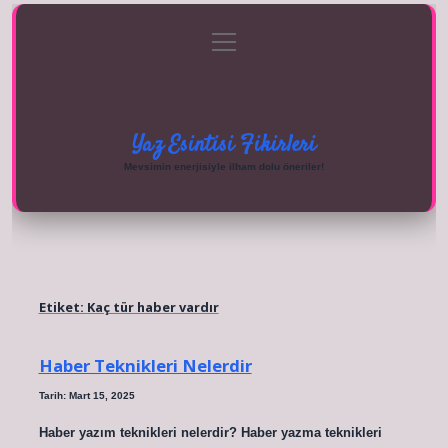
menüyü
Anasayfa
Gizlilik Politikası
Yasal Uyarı
aç
Hakkımızda
Yaz Esintisi Fikirleri
Mevsimin enerjisiyle ilham dolu öneriler!
Etiket:
Kaç tür haber vardır
Haber Teknikleri Nelerdir
Tarih: Mart 15, 2025
Haber yazım teknikleri nelerdir? Haber yazma teknikleri