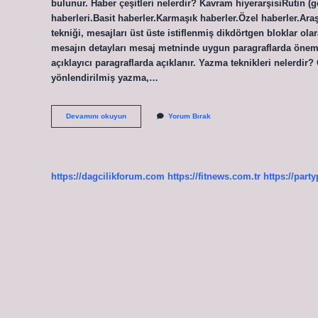
bulunur. Haber çeşitleri nelerdir? Kavram hiyerarşisiRutin 
haberleri.Basit haberler.Karmaşık haberler.Özel haberler.Ar
tekniği, mesajları üst üste istiflenmiş dikdörtgen bloklar ol
mesajın detayları mesaj metninde uygun paragraflarda önem s
açıklayıcı paragraflarda açıklanır. Yazma teknikleri nelerdir?
yönlendirilmiş yazma,…
Haber
Devamını okuyun
Yorum Bırak
Teknikleri
Nelerdir
https://dagcilikforum.com
https://fitnews.com.tr
https://part