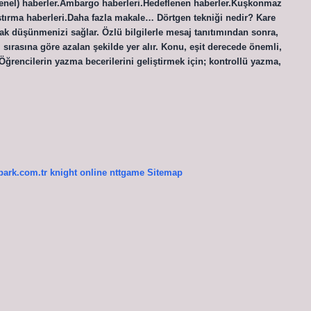
(genel) haberler.Ambargo haberleri.Hedeflenen haberler.Kuşkonmaz
aştırma haberleri.Daha fazla makale… Dörtgen tekniği nedir? Kare
arak düşünmenizi sağlar. Özlü bilgilerle mesaj tanıtımından sonra,
ırasına göre azalan şekilde yer alır. Konu, eşit derecede önemli,
 Öğrencilerin yazma becerilerini geliştirmek için; kontrollü yazma,
ypark.com.tr
knight online
nttgame
Sitemap