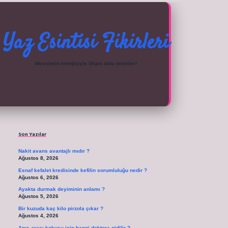
Yaz Esintisi Fikirleri
Mevsimin enerjisiyle ilham dolu öneriler!
Sidebar
ilbet güncel giriş adresi
vdcasino giriş için tıkla
betexper giriş
Son Yazılar
Nakit avans avantajlı mıdır ?
Ağustos 8, 2026
Esnaf kefalet kredisinde kefilin sorumluluğu nedir ?
Ağustos 6, 2026
Ayakta durmak deyiminin anlamı ?
Ağustos 5, 2026
Bir kuzuda kaç kilo pirzola çıkar ?
Ağustos 4, 2026
Apış arası kokusu için hangi doktora gidilir ?