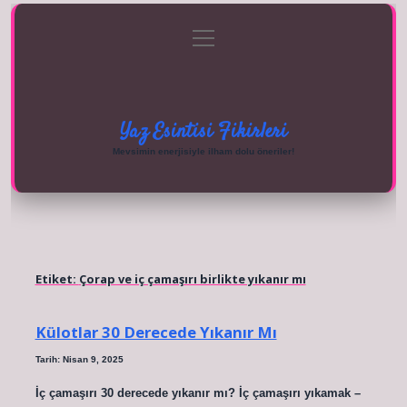
menüyü
Anasayfa
Gizlilik Politikası
Yasal Uyarı
aç
Hakkımızda
Yaz Esintisi Fikirleri
Mevsimin enerjisiyle ilham dolu öneriler!
Etiket:
Çorap ve iç çamaşırı birlikte yıkanır mı
Külotlar 30 Derecede Yıkanır Mı
Tarih: Nisan 9, 2025
İç çamaşırı 30 derecede yıkanır mı? İç çamaşırı yıkamak –