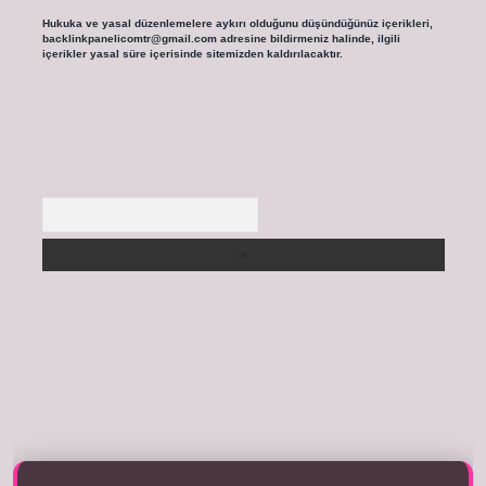
Hukuka ve yasal düzenlemelere aykırı olduğunu düşündüğünüz içerikleri,
backlinkpanelicomtr@gmail.com
adresine bildirmeniz halinde, ilgili
içerikler yasal süre içerisinde sitemizden kaldırılacaktır.
Arama
tıkla
betexper giriş