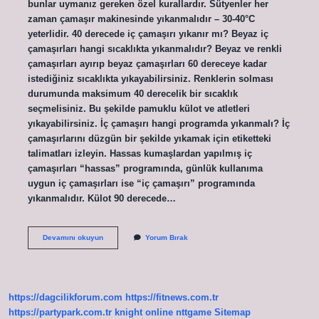
bunlar uymanız gereken özel kurallardır. Sütyenler her
zaman çamaşır makinesinde yıkanmalıdır – 30-40°C
yeterlidir. 40 derecede iç çamaşırı yıkanır mı? Beyaz iç
çamaşırları hangi sıcaklıkta yıkanmalıdır? Beyaz ve renkli
çamaşırları ayırıp beyaz çamaşırları 60 dereceye kadar
istediğiniz sıcaklıkta yıkayabilirsiniz. Renklerin solması
durumunda maksimum 40 derecelik bir sıcaklık
seçmelisiniz. Bu şekilde pamuklu külot ve atletleri
yıkayabilirsiniz. İç çamaşırı hangi programda yıkanmalı? İç
çamaşırlarını düzgün bir şekilde yıkamak için etiketteki
talimatları izleyin. Hassas kumaşlardan yapılmış iç
çamaşırları “hassas” programında, günlük kullanıma
uygun iç çamaşırları ise “iç çamaşırı” programında
yıkanmalıdır. Külot 90 derecede…
Külotlar
Devamını okuyun
Yorum Bırak
30
Derecede
Yıkanır
Mı
https://dagcilikforum.com
https://fitnews.com.tr
https://partypark.com.tr
knight online
nttgame
Sitemap