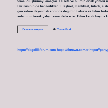
temel oluşturmayı amaçlar. Felsefe ve bilimin ortak yönleri ne
Her ikisinin de benzerlikleri; Eleştirel, mantıksal, tutarlı, sis
gerçeklere dayanmak zorunda değildir. Felsefe ve bilim birbiri
anlamının teorik çalışmasını ifade eder. Bilim kendi başına
Felsefe
Devamını okuyun
Yorum Bırak
Ve
Bilim
Birbirini
Nasıl
Besler
https://dagcilikforum.com
https://fitnews.com.tr
https://part