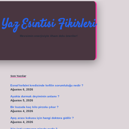
Yaz Esintisi Fikirleri
Mevsimin enerjisiyle ilham dolu öneriler!
Sidebar
ilbet güncel giriş adresi
vdcasino giriş için tıkla
betexper giriş
Son Yazılar
Esnaf kefalet kredisinde kefilin sorumluluğu nedir ?
Ağustos 6, 2026
Ayakta durmak deyiminin anlamı ?
Ağustos 5, 2026
Bir kuzuda kaç kilo pirzola çıkar ?
Ağustos 4, 2026
Apış arası kokusu için hangi doktora gidilir ?
Ağustos 4, 2026
Yüz üstü yatmanın günahı nedir ?