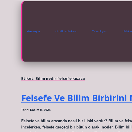
Anasayfa
Gizlilik Politikası
Yasal Uyarı
Hakkı
Etiket:
Bilim nedir felsefe kısaca
Felsefe Ve Bilim Birbirini 
Tarih: Kasım 8, 2024
Felsefe ve bilim arasında nasıl bir ilişki vardır? Bilim ve fels
incelerken, felsefe gerçeği bir bütün olarak inceler. Bilim bi