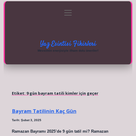
menüyü
Anasayfa
Gizlilik Politikası
Yasal Uyarı
aç
Hakkımızda
Yaz Esintisi Fikirleri
Mevsimin enerjisiyle ilham dolu öneriler!
Etiket:
9 gün bayram tatili kimler için geçer
Bayram Tatilinin Kaç Gün
Tarih: Şubat 3, 2025
Ramazan Bayramı 2025’de 9 gün tatil mi? Ramazan