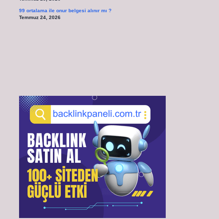
99 ortalama ile onur belgesi alınır mı ?
Temmuz 24, 2026