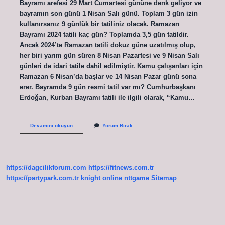
Bayramı arefesi 29 Mart Cumartesi gününe denk geliyor ve
bayramın son günü 1 Nisan Salı günü. Toplam 3 gün izin
kullanırsanız 9 günlük bir tatiliniz olacak. Ramazan
Bayramı 2024 tatili kaç gün? Toplamda 3,5 gün tatildir.
Ancak 2024’te Ramazan tatili dokuz güne uzatılmış olup,
her biri yarım gün süren 8 Nisan Pazartesi ve 9 Nisan Salı
günleri de idari tatile dahil edilmiştir. Kamu çalışanları için
Ramazan 6 Nisan’da başlar ve 14 Nisan Pazar günü sona
erer. Bayramda 9 gün resmi tatil var mı? Cumhurbaşkanı
Erdoğan, Kurban Bayramı tatili ile ilgili olarak, “Kamu…
Bayram
Devamını okuyun
Yorum Bırak
Tatilinin
Kaç
Gün
https://dagcilikforum.com
https://fitnews.com.tr
https://partypark.com.tr
knight online
nttgame
Sitemap