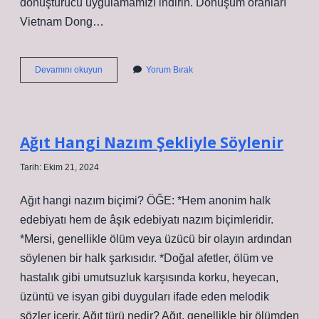
dönüştürücü uygulamamızı indirin. Dönüşüm oranları
Vietnam Dong…
500000
Devamını okuyun
Yorum Bırak
Kaç
Tl
Ağıt Hangi Nazım Şekliyle Söylenir
Tarih: Ekim 21, 2024
Ağıt hangi nazım biçimi? ÖĞE: *Hem anonim halk
edebiyatı hem de âşık edebiyatı nazım biçimleridir.
*Mersi, genellikle ölüm veya üzücü bir olayın ardından
söylenen bir halk şarkısıdır. *Doğal afetler, ölüm ve
hastalık gibi umutsuzluk karşısında korku, heyecan,
üzüntü ve isyan gibi duyguları ifade eden melodik
sözler içerir. Ağıt türü nedir? Ağıt, genellikle bir ölümden