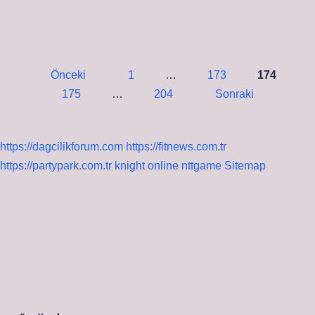
Üre
Neden
Geri
Emilir
Yazı
Önceki
1
…
173
174
sayfalaması
175
…
204
Sonraki
https://dagcilikforum.com
https://fitnews.com.tr
https://partypark.com.tr
knight online
nttgame
Sitemap
Sidebar