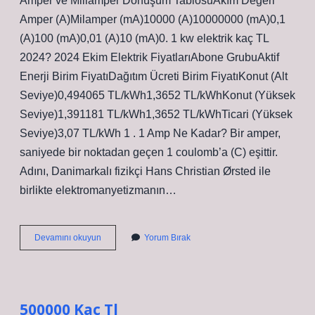
Amper ve Miliamper Dönüşüm TablosuAkım Değeri
Amper (A)Milamper (mA)10000 (A)10000000 (mA)0,1
(A)100 (mA)0,01 (A)10 (mA)0. 1 kw elektrik kaç TL
2024? 2024 Ekim Elektrik FiyatlarıAbone GrubuAktif
Enerji Birim FiyatıDağıtım Ücreti Birim FiyatıKonut (Alt
Seviye)0,494065 TL/kWh1,3652 TL/kWhKonut (Yüksek
Seviye)1,391181 TL/kWh1,3652 TL/kWhTicari (Yüksek
Seviye)3,07 TL/kWh 1 . 1 Amp Ne Kadar? Bir amper,
saniyede bir noktadan geçen 1 coulomb’a (C) eşittir.
Adını, Danimarkalı fizikçi Hans Christian Ørsted ile
birlikte elektromanyetizmanın…
10
Devamını okuyun
Yorum Bırak
Amper
Kaç
Tl
500000 Kaç Tl