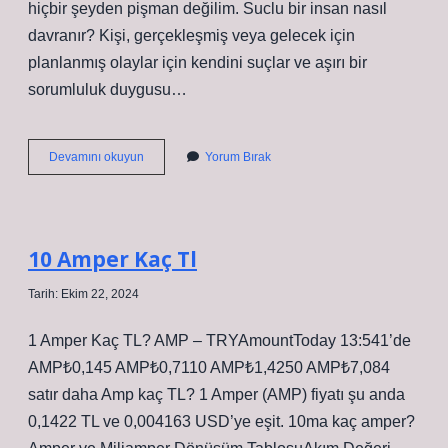
hiçbir şeyden pişman değilim. Suclu bir insan nasıl
davranır? Kişi, gerçekleşmiş veya gelecek için
planlanmış olaylar için kendini suçlar ve aşırı bir
sorumluluk duygusu…
Yalan
Devamını okuyun
Yorum Bırak
Söyleyen
Bir
Insan
Nasıl
Anlaşılır
10 Amper Kaç Tl
Tarih: Ekim 22, 2024
1 Amper Kaç TL? AMP – TRYAmountToday 13:541’de
AMP₺0,145 AMP₺0,7110 AMP₺1,4250 AMP₺7,084
satır daha Amp kaç TL? 1 Amper (AMP) fiyatı şu anda
0,1422 TL ve 0,004163 USD’ye eşit. 10ma kaç amper?