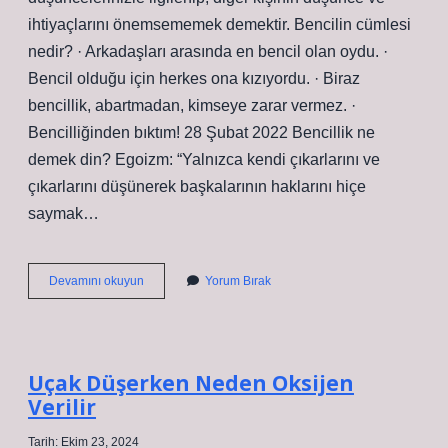
ihtiyaçlarını önemsememek demektir. Bencilin cümlesi
nedir? · Arkadaşları arasında en bencil olan oydu. ·
Bencil olduğu için herkes ona kızıyordu. · Biraz
bencillik, abartmadan, kimseye zarar vermez. ·
Bencilliğinden bıktım! 28 Şubat 2022 Bencillik ne
demek din? Egoizm: “Yalnızca kendi çıkarlarını ve
çıkarlarını düşünerek başkalarının haklarını hiçe
saymak…
Bencillik
Devamını okuyun
Yorum Bırak
Ne
Demektir
Bir
Örnek
Ile
Uçak Düşerken Neden Oksijen
Açıklayınız
Verilir
Tarih: Ekim 23, 2024